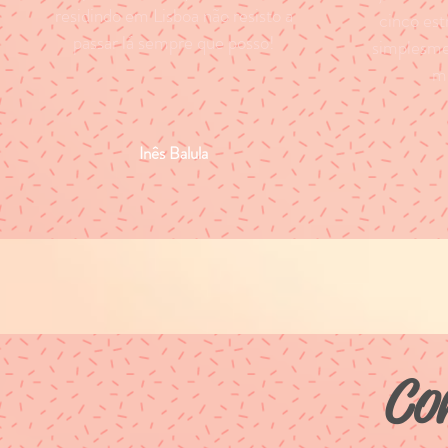
residindo em Lisboa não resisto a
cinco estr
passar lá sempre que posso!
simplesme
mu
Inês Balula
Co