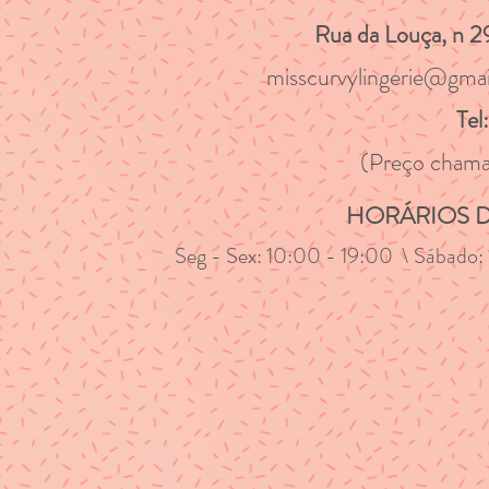
Rua da Louça, n
misscurvylingerie@gma
Tel
(Preço chama
HORÁRIOS 
Seg - Sex: 10:00 - 19:00 \ Sábado